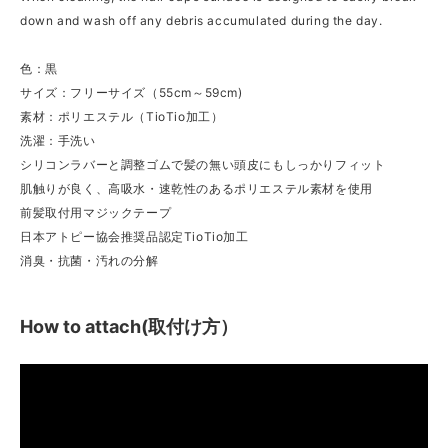
down and wash off any debris accumulated during the day.
色：黒
サイズ：フリーサイズ（55cm～59cm)
素材：ポリエステル（TioTio加工）
洗濯：手洗い
シリコンラバーと調整ゴムで髪の無い頭皮にもしっかりフィット
肌触りが良く、高吸水・速乾性のあるポリエステル素材を使用
前髪取付用マジックテープ
日本アトピー協会推奨品認定TioTio加工
消臭・抗菌・汚れの分解
How to attach(取付け方）