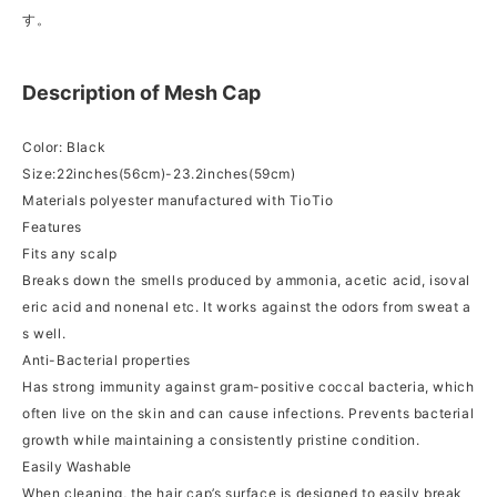
す。
Description of Mesh Cap
Color: Black
Size:22inches(56cm)-23.2inches(59cm)
Materials polyester manufactured with TioTio
Features
Fits any scalp
Breaks down the smells produced by ammonia, acetic acid, isoval
eric acid and nonenal etc. It works against the odors from sweat a
s well.
Anti-Bacterial properties
Has strong immunity against gram-positive coccal bacteria, which
often live on the skin and can cause infections. Prevents bacterial
growth while maintaining a consistently pristine condition.
Easily Washable
When cleaning, the hair cap’s surface is designed to easily break