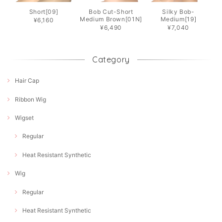
Short[09]
Bob Cut-Short
Silky Bob-
Medium Brown[01N]
Medium[19]
¥6,160
¥6,490
¥7,040
Category
Hair Cap
Ribbon Wig
Wigset
Regular
Heat Resistant Synthetic
Wig
Regular
Heat Resistant Synthetic