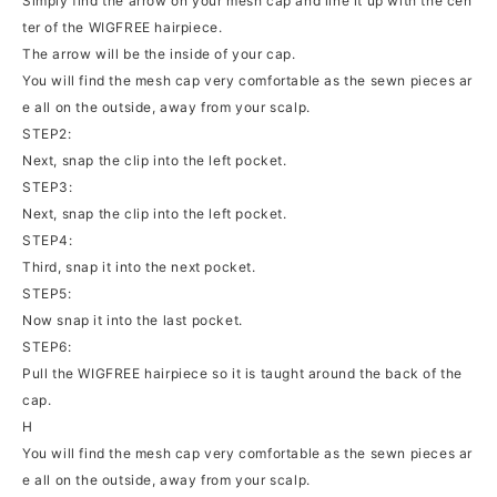
Simply find the arrow on your mesh cap and line it up with the cen
ter of the WIGFREE hairpiece.
The arrow will be the inside of your cap.
You will find the mesh cap very comfortable as the sewn pieces ar
e all on the outside, away from your scalp.
STEP2:
Next, snap the clip into the left pocket.
STEP3:
Next, snap the clip into the left pocket.
STEP4:
Third, snap it into the next pocket.
STEP5:
Now snap it into the last pocket.
STEP6:
Pull the WIGFREE hairpiece so it is taught around the back of the
cap.
H
You will find the mesh cap very comfortable as the sewn pieces ar
e all on the outside, away from your scalp.