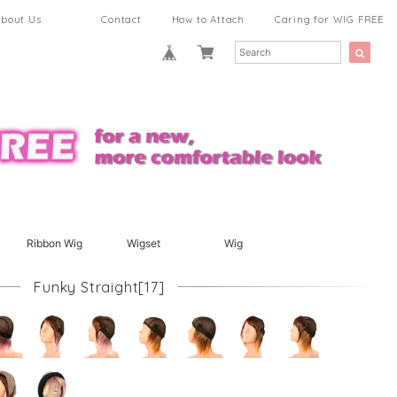
bout Us
Contact
How to Attach
Caring for WIG FREE
Ribbon Wig
Wigset
Wig
Funky Straight[17]