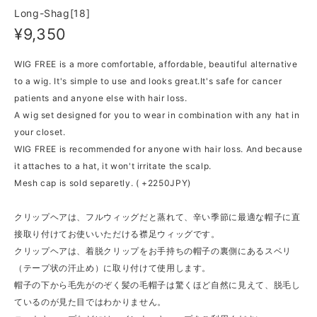
Long-Shag[18]
¥9,350
WIG FREE is a more comfortable, affordable, beautiful alternative
to a wig. It's simple to use and looks great.It's safe for cancer
patients and anyone else with hair loss.
A wig set designed for you to wear in combination with any hat in
your closet.
WIG FREE is recommended for anyone with hair loss. And because
it attaches to a hat, it won't irritate the scalp.
Mesh cap is sold separetly. ( +2250JPY)
クリップヘアは、フルウィッグだと蒸れて、辛い季節に最適な帽子に直
接取り付けてお使いいただける襟足ウィッグです。
クリップヘアは、着脱クリップをお手持ちの帽子の裏側にあるスベリ
（テープ状の汗止め）に取り付けて使用します。
帽子の下から毛先がのぞく髪の毛帽子は驚くほど自然に見えて、脱毛し
ているのが見た目ではわかりません。