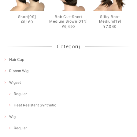
Short[09]
Bob Cut-Short
Silky Bob-
Medium Brown[01N]
Medium[19]
¥6,160
¥6,490
¥7,040
Category
Hair Cap
Ribbon Wig
Wigset
Regular
Heat Resistant Synthetic
Wig
Regular